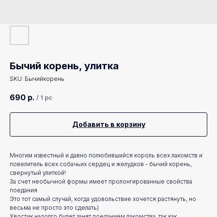
Бычий корень, улитка
SKU:
Бычийкорень
690
р.
/
1 pc
Добавить в корзину
Многим известный и давно полюбившийся король всех лакомств и
повелитель всех собачьих сердец и желудков - бычий корень,
свернутый улиткой!
За счет необычной формы имеет пролонгированные свойства
поедания
Это тот самый случай, когда удовольствие хочется растянуть, но
весьма не просто это сделать)
Хвостик надолго будет занят поеданием лакомства, так как